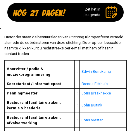
Zet het in
NOG 27 DAGEN!
je agenda
'
Hieronder staan de bestuursleden van Stichting Klompenfeest vermeld
alsmede de coördinatoren van deze stichting. Door op een bepaalde
naam te klikken kunt u rechtstreeks per e-mail met hem of haar in
contact treden.
Voorzitter / podia &
:
Edwin Bonekamp
muziekprogrammering
Secretariaat / informatiepost
:
Brenda Eekhuis
Penningmeester
:
Joris Braakhekke
Bestuurslid facilitaire zaken,
:
Jo
hn Buitink
kermis & braderie
Bestuurslid facilitaire zaken,
:
Fons Viester
afvalverwerking