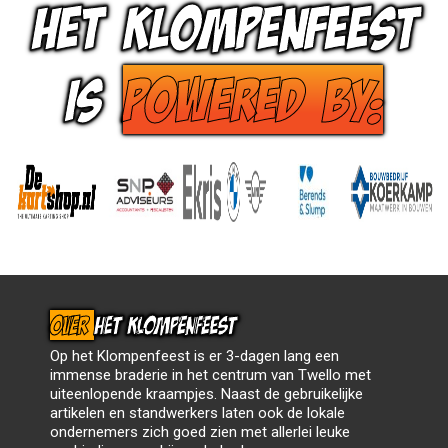
Lees meer »
HET KLOMPENFEEST
DJ PIM
IS
POWERED BY:
Twello, Barteldplein
Lees meer »
DJ JEFFREY
Twello, Barteldplein
Lees meer »
DJGRANDEZZA
OVER
HET KLOMPENFEEST
Twello, Barteldplein
Lees meer »
Op het Klompenfeest is er 3-dagen lang een
immense braderie in het centrum van Twello met
EXCUSE ME BAND
uiteenlopende kraampjes. Naast de gebruikelijke
artikelen en standwerkers laten ook de lokale
ondernemers zich goed zien met allerlei leuke
Twello, Barteldplein