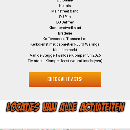
DJ DaanK
Kermis
Mainstreet band
DJ Pim
DJ Jeffrey
Klompendweil start
Braderie
Koffieconcert Trossen Los
Kerkdienst met cabaretier Ruurd Wallinga
Kleedjesmarkt
Aan de Stegge Twellose Klompenrun 2026
Fietstocht Klompenfeest (vooraf inschrijven)
CHECK ALLE ACTS!
LOCATIES VAN ALLE ACTIVITEITEN