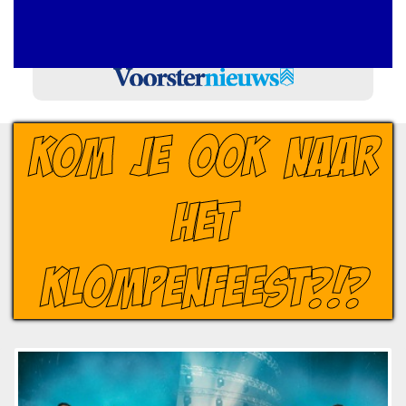
KOM JE OOK NAAR
HET
KLOMPENFEEST?!?