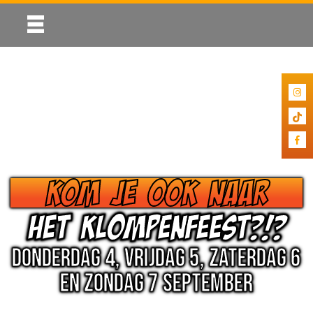
KOM JE OOK NAAR
HET KLOMPENFEEST?!?
DONDERDAG 4, VRIJDAG 5, ZATERDAG 6
EN ZONDAG 7 SEPTEMBER