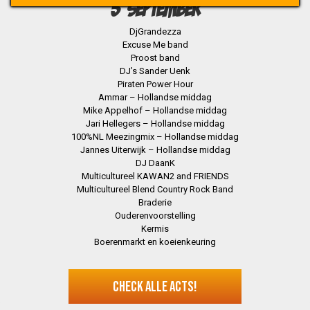
5 SEPTEMBER
DjGrandezza
Excuse Me band
Proost band
DJ’s Sander Uenk
Piraten Power Hour
Ammar – Hollandse middag
Mike Appelhof – Hollandse middag
Jari Hellegers – Hollandse middag
100%NL Meezingmix – Hollandse middag
Jannes Uiterwijk – Hollandse middag
DJ DaanK
Multicultureel KAWAN2 and FRIENDS
Multicultureel Blend Country Rock Band
Braderie
Ouderenvoorstelling
Kermis
Boerenmarkt en koeienkeuring
CHECK ALLE ACTS!