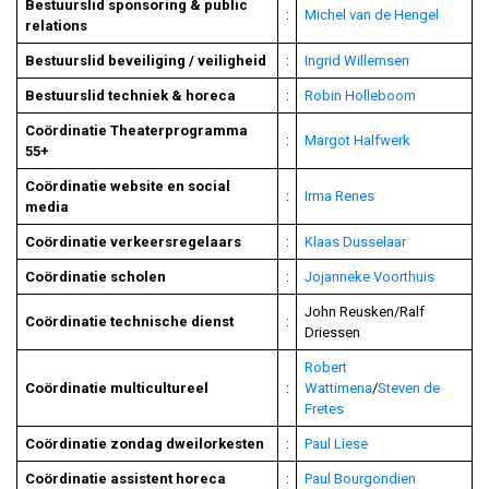
Bestuurslid sponsoring & public
:
Michel van de Hengel
relations
Bestuurslid beveiliging
/ veiligheid
:
Ingrid Willemsen
Bestuurslid techniek & horeca
:
Robin Holleboom
Coördinatie
Theaterprogramma
:
Margot Halfwerk
55+
Coördinatie website en social
:
Irma Renes
media
Coördinatie verkeersregelaars
:
Klaas Dusselaar
Coördinatie scholen
:
Jojanneke Voorthuis
John Reusken/Ralf
Coördinatie technische dienst
:
Driessen
Robert
Coördinatie multicultureel
:
Wattimena
/
Steven de
Fretes
Coördinatie zondag dweilorkesten
:
Paul Liese
Coördinatie assistent horeca
:
Paul Bourgondien