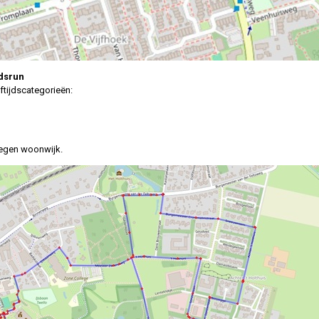
idsrun
ftijdscategorieën:
legen woonwijk.