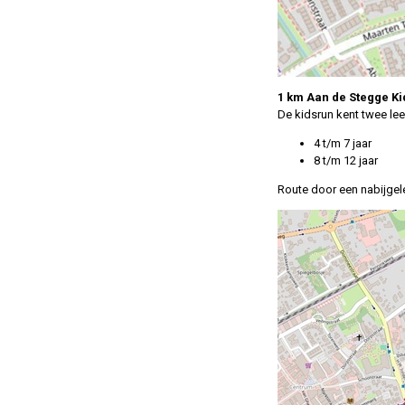
1 km Aan de Stegge K
De kidsrun kent twee lee
4 t/m 7 jaar
8 t/m 12 jaar
Route door een nabijge